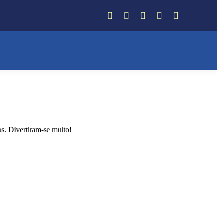
Facebook
Instagram
Twitter
YouTube
Whatsapp
s. Divertiram-se muito!