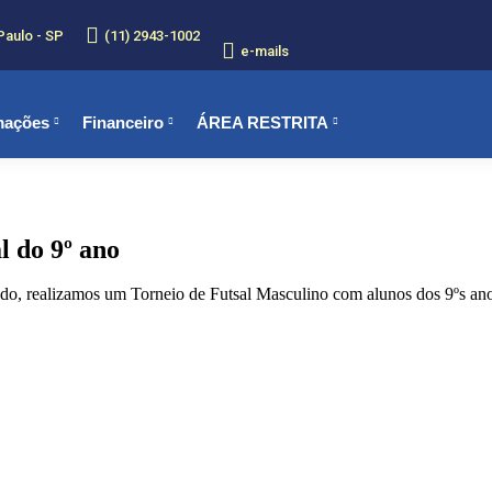
Paulo - SP
(11) 2943-1002
e-mails
mações
Financeiro
ÁREA RESTRITA
l do 9º ano
do, realizamos um Torneio de Futsal Masculino com alunos dos 9ºs ano