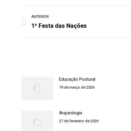
Navegação
ANTERIOR
de
1ª Festa das Nações
Post
post:
anterior:
Educação Postural
19 de março de 2026
Arqueologia
27 de fevereiro de 2026