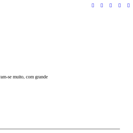
Facebook
Instagram
Twitter
YouTu
Wh
iram-se muito, com grande