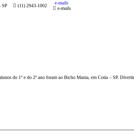
e-mails
- SP
(11) 2943-1002
e-mails
 alunos do 1º e do 2º ano foram ao Bicho Mania, em Cotia – SP. Divert