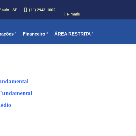
Paulo - SP
(11) 2943-1002
e-mails
mações
Financeiro
ÁREA RESTRITA
Fundamental
 Fundamental
Médio