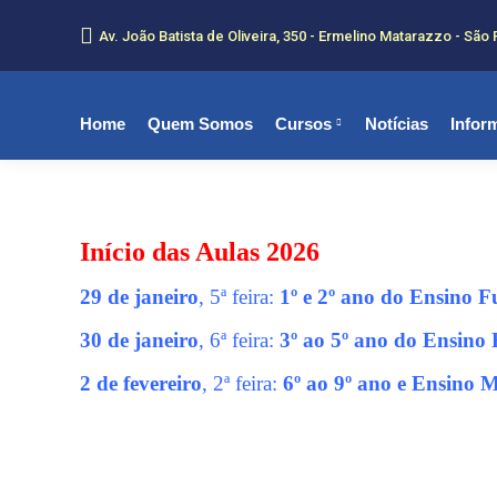
Av. João Batista de Oliveira, 350 - Ermelino Matarazzo - São 
Home
Quem Somos
Cursos
Notícias
Infor
Início das Aulas 2026
29 de janeiro
, 5ª feira:
1º e 2º ano do Ensino 
30 de janeiro
, 6ª feira:
3º ao 5º ano do Ensino
2 de fevereiro
, 2ª feira:
6º ao 9º ano e Ensino 