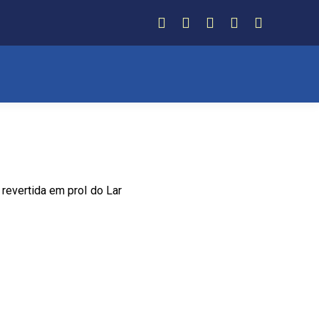
Facebook
Instagram
Twitter
YouTube
Whatsapp
revertida em prol do Lar