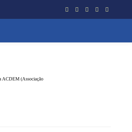
Facebook
Instagram
Twitter
YouTube
Whatsapp
as da ACDEM (Associação