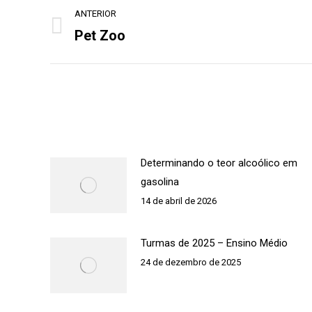
Navegação
ANTERIOR
de
Pet Zoo
Post
post:
anterior:
Determinando o teor alcoólico em
gasolina
14 de abril de 2026
Turmas de 2025 – Ensino Médio
24 de dezembro de 2025