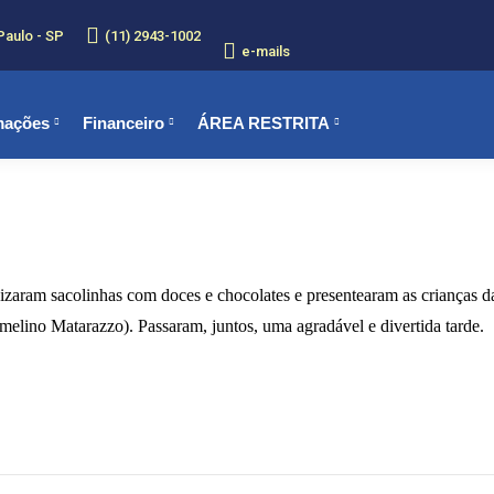
Paulo - SP
(11) 2943-1002
e-mails
mações
Financeiro
ÁREA RESTRITA
anizaram sacolinhas com doces e chocolates e presentearam as crianç
melino Matarazzo). Passaram, juntos, uma agradável e divertida tarde.