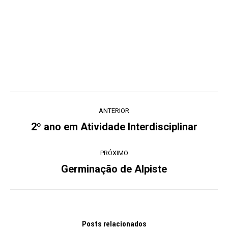
Navegação
ANTERIOR
de
2º ano em Atividade Interdisciplinar
Post
post:
anterior:
PRÓXIMO
Germinação de Alpiste
Próximo
post:
Posts relacionados