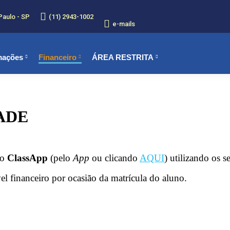
Paulo - SP
(11) 2943-1002
e-mails
mações
Financeiro
ÁREA RESTRITA
ADE
no
ClassApp
(pelo
App
ou clicando
AQUI
) utilizando os s
el financeiro por ocasião da matrícula do aluno.