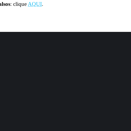
lsos
: clique
AQUI
.