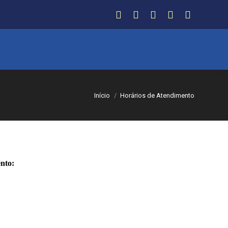
Facebook
Instagram
Twitter
YouTube
Whatsapp
Início
Horários de Atendimento
nto: