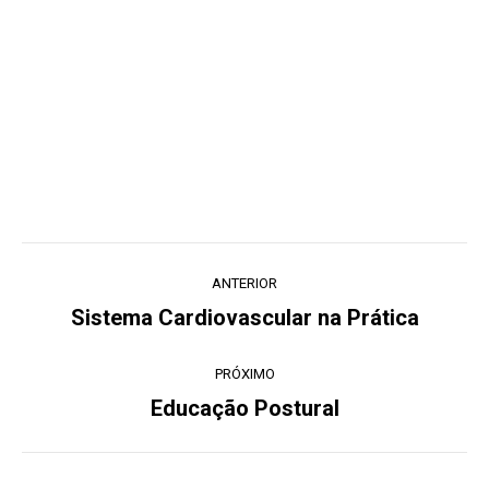
Navegação
ANTERIOR
de
Sistema Cardiovascular na Prática
Post
post:
anterior:
PRÓXIMO
Educação Postural
Próximo
post: