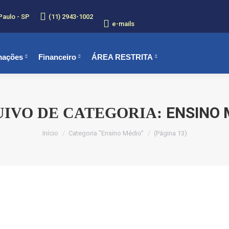
Paulo - SP
(11) 2943-1002
e-mails
mações
Financeiro
ÁREA RESTRITA
ENSINO 
IVO DE CATEGORIA:
Você está aqui:
Início
Categoria "Ensino Médio"
(Página 13)