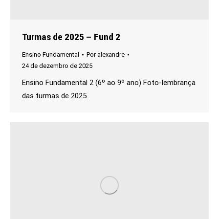
Turmas de 2025 – Fund 2
Ensino Fundamental
Por
alexandre
24 de dezembro de 2025
Ensino Fundamental 2 (6º ao 9º ano) Foto-lembrança
das turmas de 2025.