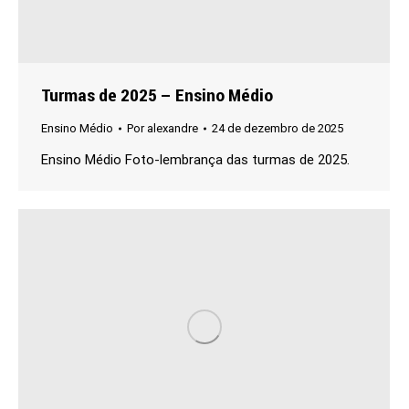
Turmas de 2025 – Ensino Médio
Ensino Médio
Por
alexandre
24 de dezembro de 2025
Ensino Médio Foto-lembrança das turmas de 2025.