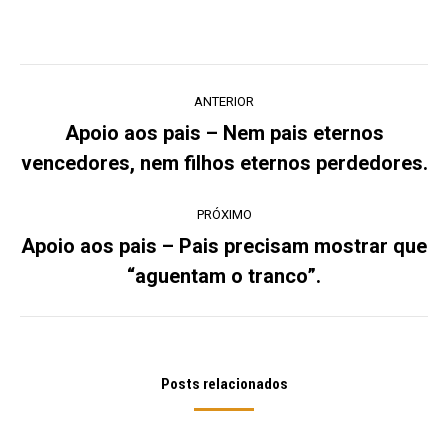
Navegação
ANTERIOR
de
Apoio aos pais – Nem pais eternos
Post
post:
vencedores, nem filhos eternos perdedores.
anterior:
PRÓXIMO
Apoio aos pais – Pais precisam mostrar que
Próximo
“aguentam o tranco”.
post:
Posts relacionados