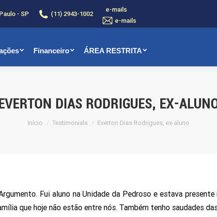
e-mails
 Paulo - SP
(11) 2943-1002
e-mails
ações
Financeiro
ÁREA RESTRITA
EVERTON DIAS RODRIGUES, EX-ALUN
Você está aqui:
Início
Testimonials
Everton Dias Rodrigues, ex-aluno
 Argumento. Fui aluno na Unidade da Pedroso e estava presente
amília que hoje não estão entre nós. Também tenho saudades das