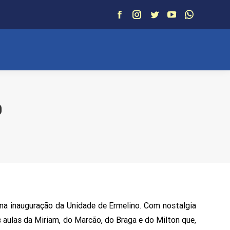
Facebook
Instagram
Twitter
YouTube
Whatsapp
O
 na inauguração da Unidade de Ermelino. Com nostalgia
 aulas da Miriam, do Marcão, do Braga e do Milton que,