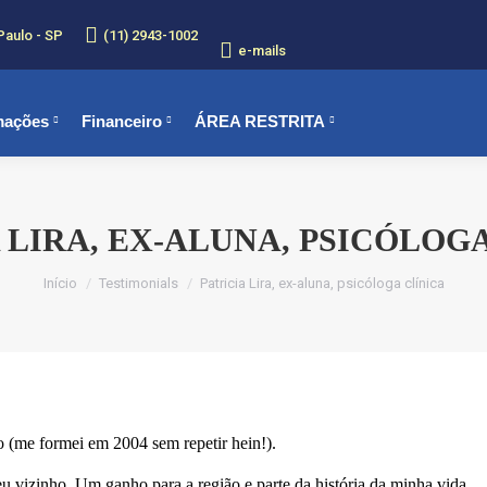
Paulo - SP
(11) 2943-1002
e-mails
mações
Financeiro
ÁREA RESTRITA
 LIRA, EX-ALUNA, PSICÓLOG
Você está aqui:
Início
Testimonials
Patricia Lira, ex-aluna, psicóloga clínica
no (me formei em 2004 sem repetir hein!).
u vizinho. Um ganho para a região e parte da história da minha vida.