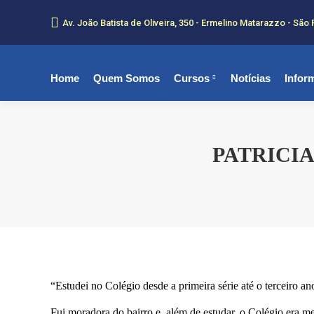
Av. João Batista de Oliveira, 350 - Ermelino Matarazzo - São 
Home
Quem Somos
Cursos
Notícias
Infor
PATRICIA
“Estudei no Colégio desde a primeira série até o terceiro a
Fui moradora do bairro e, além de estudar, o Colégio era me