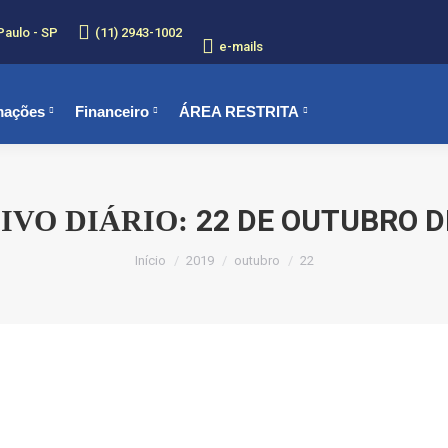
Paulo - SP
(11) 2943-1002
e-mails
mações
Financeiro
ÁREA RESTRITA
22 DE OUTUBRO D
IVO DIÁRIO:
Você está aqui:
Início
2019
outubro
22