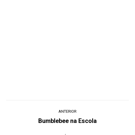
Navegação
ANTERIOR
de
Bumblebee na Escola
Post
post:
anterior: