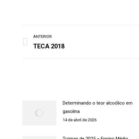
Navegação
ANTERIOR
de
TECA 2018
Post
post:
anterior:
Determinando o teor alcoólico em
gasolina
14 de abril de 2026
Turmas de 2025 – Ensino Médio