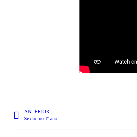
Navegação
de
ANTERIOR
Post
Sextou no 1º ano!
post:
anterior: