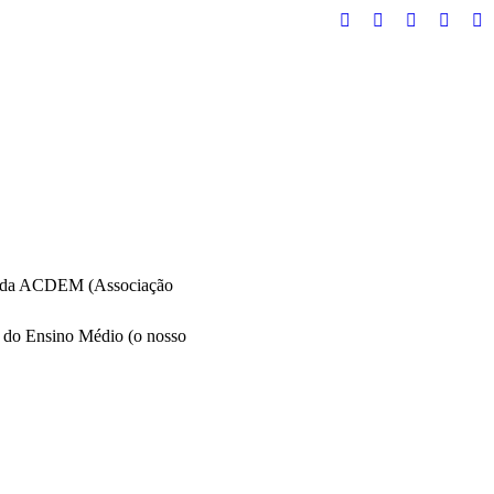
Facebook
Instagram
Twitter
YouTu
Wh
ais da ACDEM (Associação
ie do Ensino Médio (o nosso