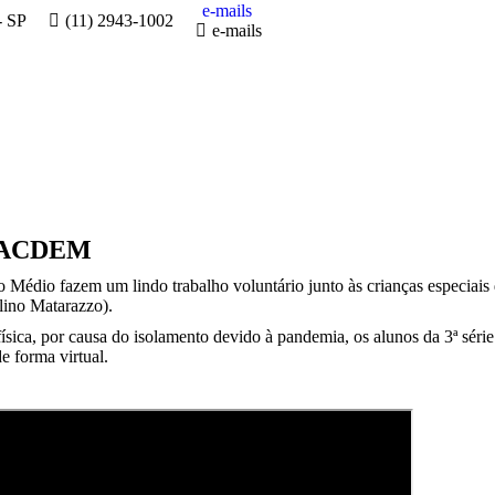
e-mails
- SP
(11) 2943-1002
e-mails
D-ACDEM
o Médio fazem um lindo trabalho voluntário junto às crianças especi
lino Matarazzo).
 física, por causa do isolamento devido à pandemia, os alunos da 3ª sér
e forma virtual.