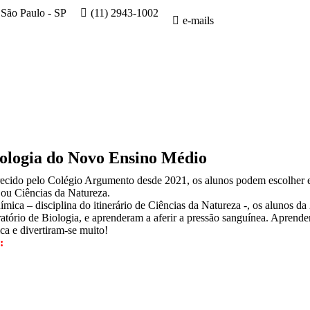
 São Paulo - SP
(11) 2943-1002
e-mails
iologia do Novo Ensino Médio
cido pelo Colégio Argumento desde 2021, os alunos podem escolher ent
 ou Ciências da Natureza.
mica – disciplina do itinerário de Ciências da Natureza -, os alunos da 
ratório de Biologia, e aprenderam a aferir a pressão sanguínea. Aprend
ica e divertiram-se muito!
: