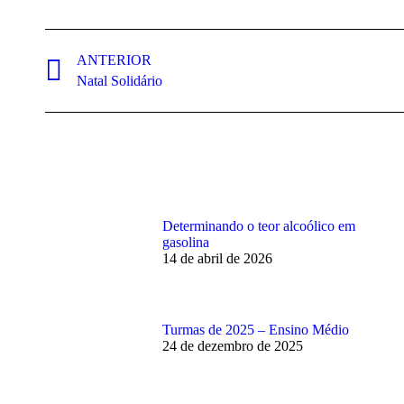
Navegação
de
ANTERIOR
Post
Natal Solidário
post:
anterior:
Determinando o teor alcoólico em
gasolina
14 de abril de 2026
Turmas de 2025 – Ensino Médio
24 de dezembro de 2025