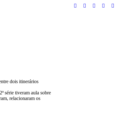
Facebook
Instagram
Twitter
YouTube
Whatsapp
re dois itinerários
2ª série tiveram aula sobre
eram, relacionaram os