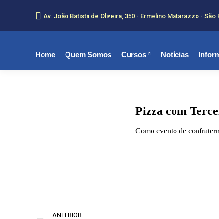
Av. João Batista de Oliveira, 350 - Ermelino Matarazzo - São 
Home
Quem Somos
Cursos
Notícias
Infor
Pizza com Terce
Como evento de confraterni
Navegação
ANTERIOR