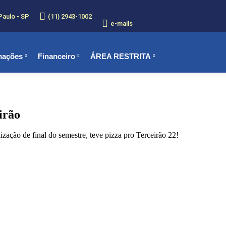
Paulo - SP
(11) 2943-1002
e-mails
mações
Financeiro
ÁREA RESTRITA
irão
zação de final do semestre, teve pizza pro Terceirão 22!