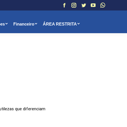
Facebook
Instagram
Twitter
YouTube
Whatsapp
ões
Financeiro
ÁREA RESTRITA
utilezas que diferenciam