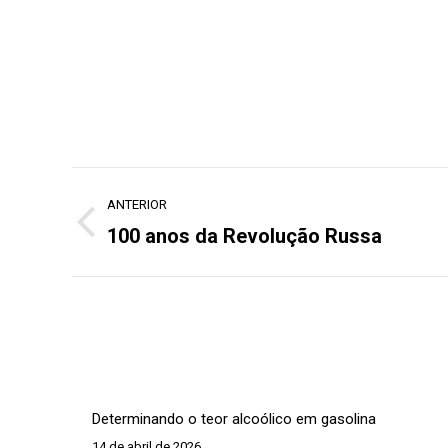
Navegação
ANTERIOR
de
100 anos da Revolução Russa
Post
post:
anterior:
Determinando o teor alcoólico em gasolina
14 de abril de 2026