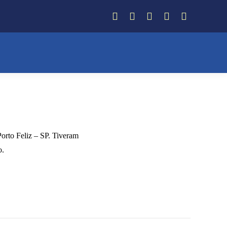
Facebook
Instagram
Twitter
YouTube
Whatsapp
Porto Feliz – SP. Tiveram
o.