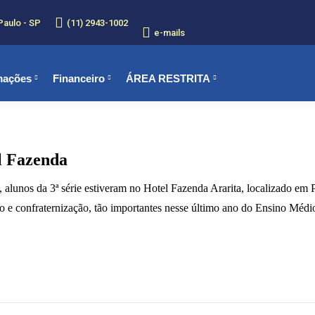
Paulo - SP
(11) 2943-1002
e-mails
mações
Financeiro
ÁREA RESTRITA
l Fazenda
, alunos da 3ª série estiveram no Hotel Fazenda Ararita, localizado em 
o e confraternização, tão importantes nesse último ano do Ensino Médi