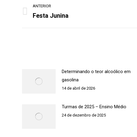
Navegação
ANTERIOR
de
Festa Junina
Post
post:
anterior:
Determinando o teor alcoólico em
gasolina
14 de abril de 2026
Turmas de 2025 – Ensino Médio
24 de dezembro de 2025