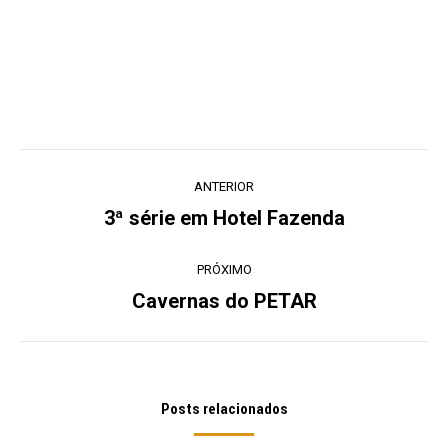
Navegação
ANTERIOR
de
3ª série em Hotel Fazenda
Post
post:
anterior:
PRÓXIMO
Cavernas do PETAR
Próximo
post:
Posts relacionados