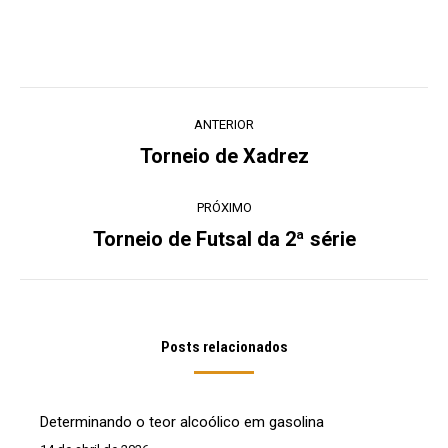
Navegação
ANTERIOR
de
Torneio de Xadrez
Post
post:
anterior:
PRÓXIMO
Torneio de Futsal da 2ª série
Próximo
post:
Posts relacionados
Determinando o teor alcoólico em gasolina