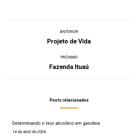
Navegação
ANTERIOR
de
Projeto de Vida
Post
post:
anterior:
PRÓXIMO
Fazenda Ituaú
Próximo
post:
Posts relacionados
Determinando o teor alcoólico em gasolina
14 de abril de 2026