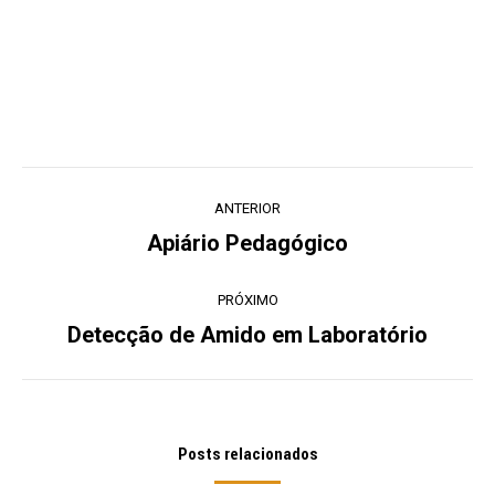
Navegação
ANTERIOR
de
Apiário Pedagógico
Post
post:
anterior:
PRÓXIMO
Detecção de Amido em Laboratório
Próximo
post:
Posts relacionados