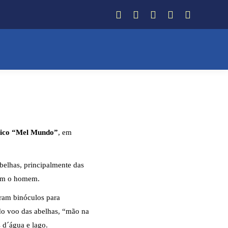
Facebook
Instagram
Twitter
YouTube
Whatsapp
gico “Mel Mundo”
, em
belhas, principalmente das
 com o homem.
eram binóculos para
 do voo das abelhas, “mão na
s d´água e lago.