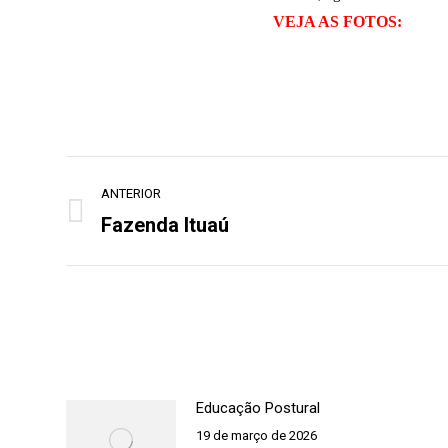
VEJA AS FOTOS:
Navegação
ANTERIOR
de
Fazenda Ituaú
Post
post:
anterior:
Educação Postural
19 de março de 2026