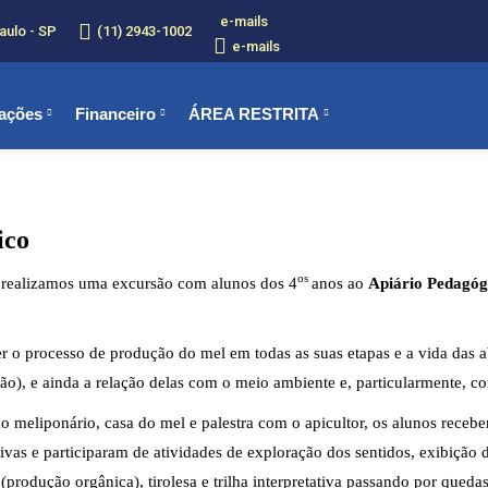
e-mails
aulo - SP
(11) 2943-1002
e-mails
ações
Financeiro
ÁREA RESTRITA
ico
os
 realizamos uma excursão com alunos dos 4
anos ao
Apiário Pedagó
 o processo de produção do mel em todas as suas etapas e a vida das a
rão), e ainda a relação delas com o meio ambiente e, particularmente,
o meliponário, casa do mel e palestra com o apicultor, os alunos receb
ivas e participaram de atividades de exploração dos sentidos, exibição
 (produção orgânica), tirolesa e trilha interpretativa passando por queda