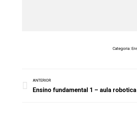
Categoria:
Ens
Navegação
ANTERIOR
do
Ensino fundamental 1 – aula robotica
Álbum
Álbum
anterior: