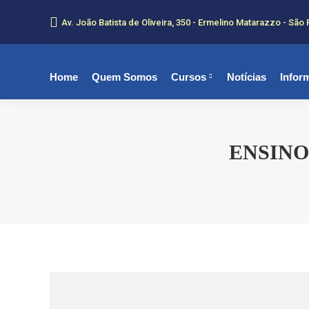
Av. João Batista de Oliveira, 350 - Ermelino Matarazzo - São 
Home
Quem Somos
Cursos
Notícias
Infor
ENSINO