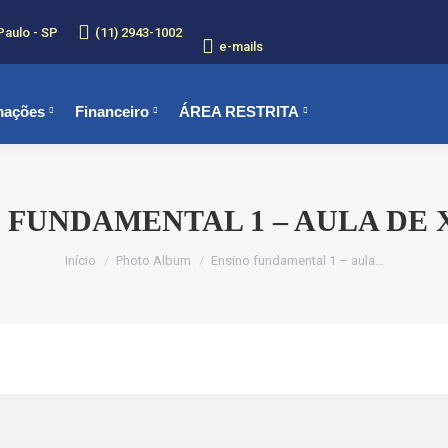
Paulo - SP
(11) 2943-1002
e-mails
mações
Financeiro
ÁREA RESTRITA
 FUNDAMENTAL 1 – AULA DE
Você está aqui:
Início
Photo Album
Ensino fundamental 1 – aula…