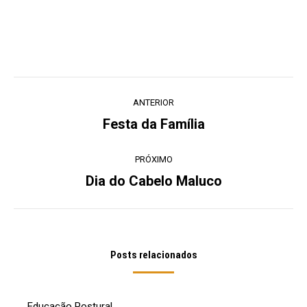
Navegação
ANTERIOR
de
Festa da Família
Post
post:
anterior:
PRÓXIMO
Dia do Cabelo Maluco
Próximo
post:
Posts relacionados
Educação Postural