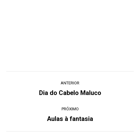
Navegação
ANTERIOR
de
Dia do Cabelo Maluco
Post
post:
anterior:
PRÓXIMO
Aulas à fantasia
Próximo
post: