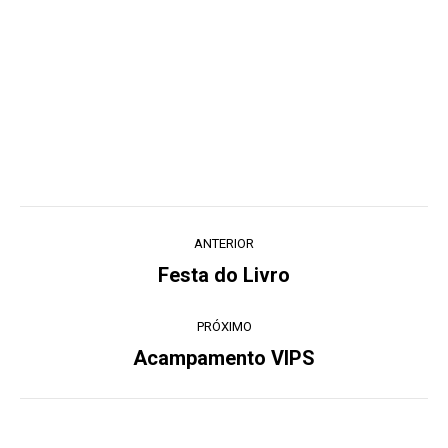
Navegação
ANTERIOR
de
Festa do Livro
Post
post:
anterior:
PRÓXIMO
Acampamento VIPS
Próximo
post: