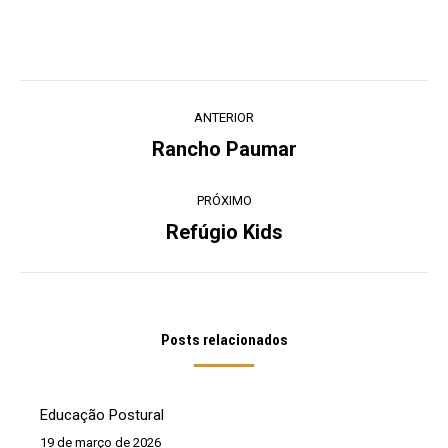
Navegação
ANTERIOR
de
Rancho Paumar
Post
post:
anterior:
PRÓXIMO
Refúgio Kids
Próximo
post:
Posts relacionados
Educação Postural
19 de março de 2026