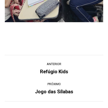
Navegação
ANTERIOR
de
Refúgio Kids
Post
post:
anterior:
PRÓXIMO
Jogo das Sílabas
Próximo
post: