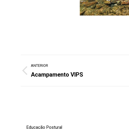
Navegação
ANTERIOR
de
Acampamento VIPS
Post
post:
anterior:
Educação Postural