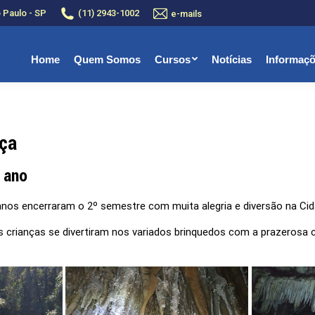
o Paulo - SP
(11) 2943-1002
e-mails
Home
Quem Somos
Cursos
Notícias
Informaç
nça
º ano
anos encerraram o 2º semestre com muita alegria e diversão na Cid
as crianças se divertiram nos variados brinquedos com a prazerosa