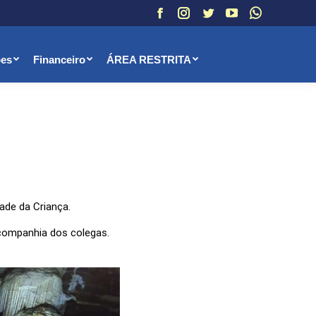
Facebook
Instagram
Twitter
YouTube
Whatsapp
ões
Financeiro
ÁREA RESTRITA
ade da Criança.
 companhia dos colegas.