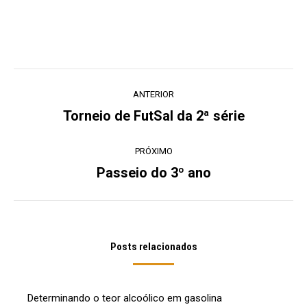
Navegação
ANTERIOR
de
Torneio de FutSal da 2ª série
Post
post:
anterior:
PRÓXIMO
Passeio do 3º ano
Próximo
post:
Posts relacionados
Determinando o teor alcoólico em gasolina