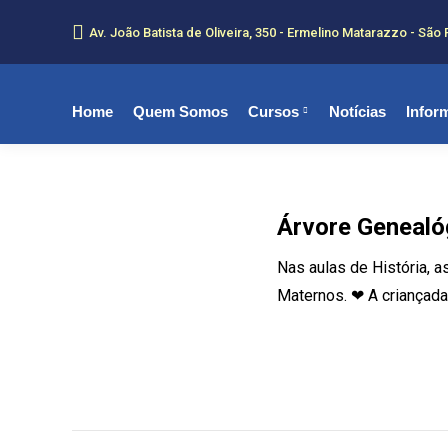
Av. João Batista de Oliveira, 350 - Ermelino Matarazzo - São 
Home
Quem Somos
Cursos
Notícias
Infor
Árvore Genealó
Nas aulas de História, 
Maternos. ❤ A criançada 