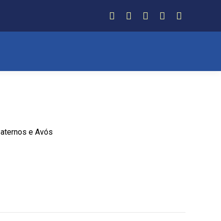
Facebook
Instagram
Twitter
YouTube
Whatsapp
Paternos e Avós