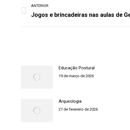
Navegação
ANTERIOR
de
Jogos e brincadeiras nas aulas de G
Post
post:
anterior:
Educação Postural
19 de março de 2026
Arqueologia
27 de fevereiro de 2026