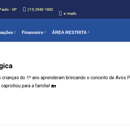
Paulo - SP
(11) 2943-1002
e-mails
mações
Financeiro
ÁREA RESTRITA
gica
as crianças do 1º ano aprenderam brincando o conceito de Avós 
caprichou para a família! 🏡