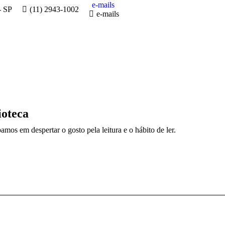
e-mails
- SP
(11) 2943-1002
e-mails
ioteca
mos em despertar o gosto pela leitura e o hábito de ler.
Próximo