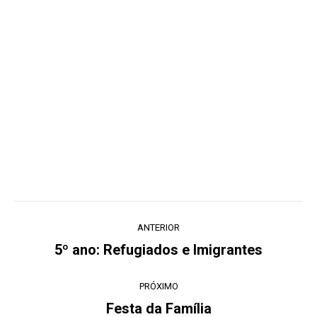
Navegação
ANTERIOR
de
5º ano: Refugiados e Imigrantes
Post
post:
anterior:
PRÓXIMO
Festa da Família
Próximo