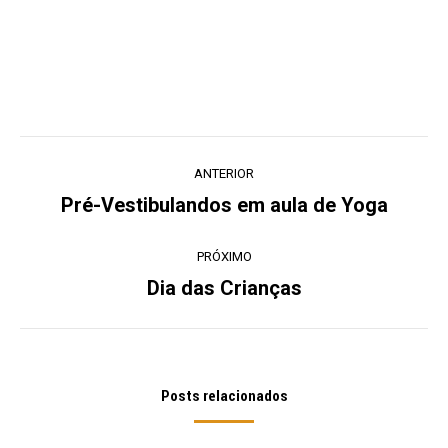
Navegação
ANTERIOR
de
Pré-Vestibulandos em aula de Yoga
Post
post:
anterior:
PRÓXIMO
Dia das Crianças
Próximo
post:
Posts relacionados