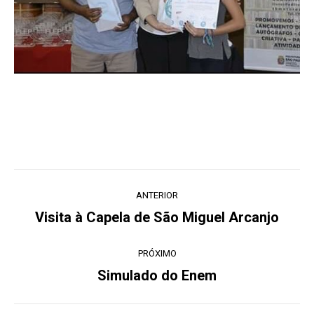
Navegação
ANTERIOR
de
Visita à Capela de São Miguel Arcanjo
Post
post:
anterior:
PRÓXIMO
Simulado do Enem
Próximo
post: