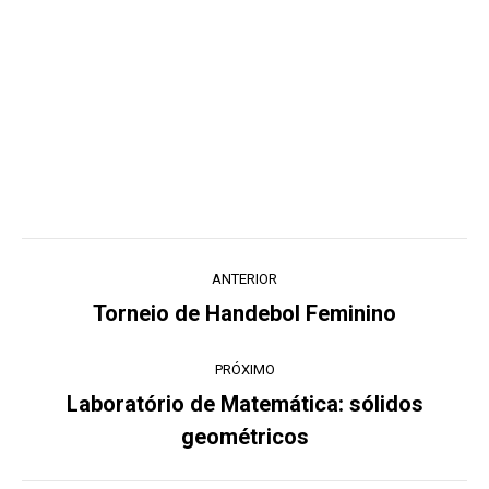
Navegação
ANTERIOR
de
Torneio de Handebol Feminino
Post
post:
anterior:
PRÓXIMO
Laboratório de Matemática: sólidos
Próximo
geométricos
post: