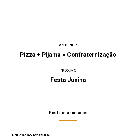
Navegação
ANTERIOR
de
Pizza + Pijama = Confraternização
Post
post:
anterior:
PRÓXIMO
Festa Junina
Próximo
post:
Posts relacionados
Educação Postural