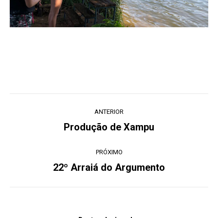
Navegação
ANTERIOR
de
Produção de Xampu
Post
post:
anterior:
PRÓXIMO
22º Arraiá do Argumento
Próximo
post: