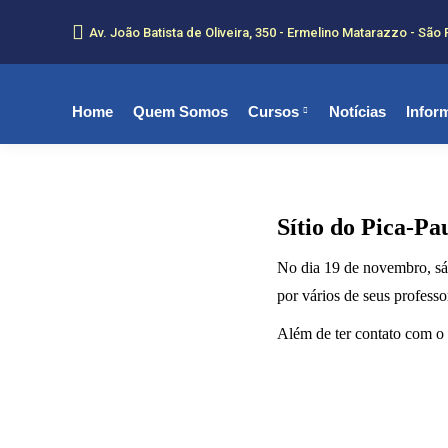
Av. João Batista de Oliveira, 350 - Ermelino Matarazzo - São 
Home
Quem Somos
Cursos
Notícias
Infor
Sítio do Pica-P
No dia 19 de novembro, sá
por vários de seus professo
Além de ter contato com o 