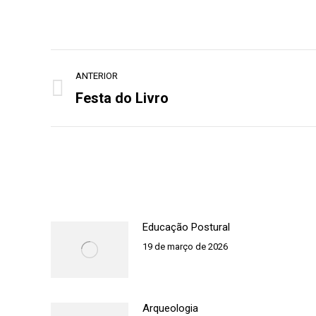
Navegação
ANTERIOR
de
Festa do Livro
Post
post:
anterior:
Educação Postural
19 de março de 2026
Arqueologia