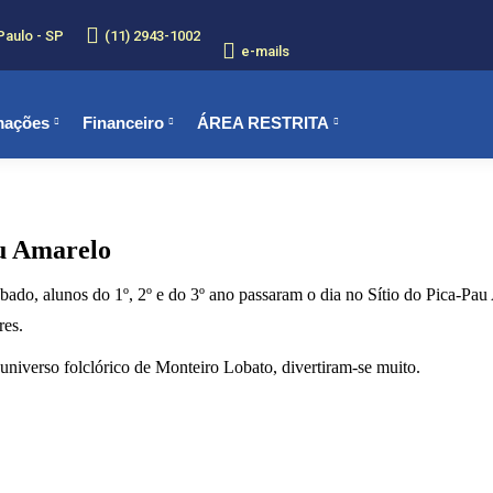
Paulo - SP
(11) 2943-1002
e-mails
mações
Financeiro
ÁREA RESTRITA
au Amarelo
bado, alunos do 1º, 2º e do 3º ano passaram o dia no Sítio do Pica-P
res.
universo folclórico de Monteiro Lobato, divertiram-se muito.