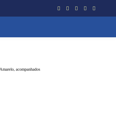
Facebook
Instagram
Twitter
YouTube
Whatsapp
au Amarelo, acompanhados