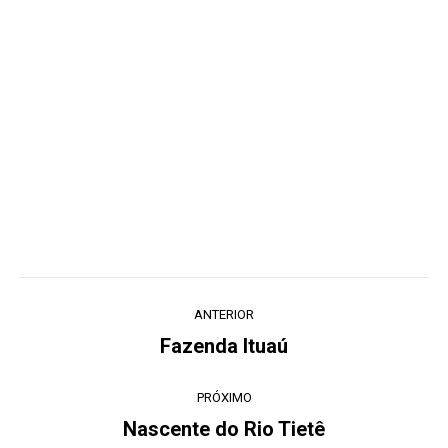
Navegação
ANTERIOR
de
Fazenda Ituaú
Post
post:
anterior:
PRÓXIMO
Nascente do Rio Tietê
Próximo