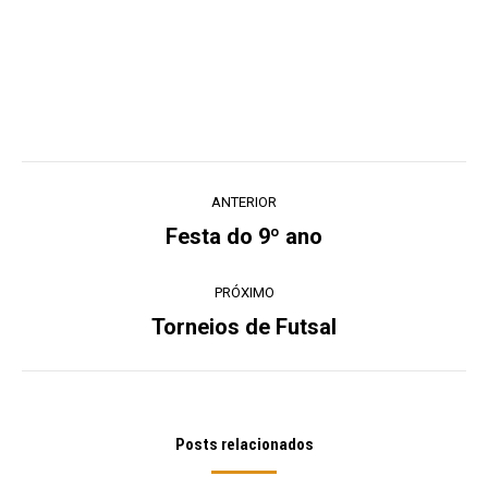
Navegação
ANTERIOR
de
Festa do 9º ano
Post
post:
anterior:
PRÓXIMO
Torneios de Futsal
Próximo
post:
Posts relacionados