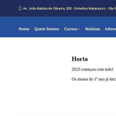
Av. João Batista de Oliveira, 350 - Ermelino Matarazzo - São 
Home
Quem Somos
Cursos
Notícias
Infor
Horta
2023 começou com tudo!
Os alunos do 1º ano já ini