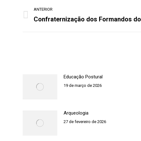
Navegação
ANTERIOR
de
Confraternização dos Formandos do
Post
post:
anterior:
Educação Postural
19 de março de 2026
Arqueologia
27 de fevereiro de 2026