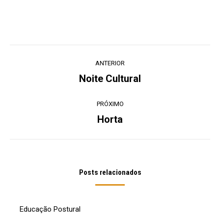
Navegação
ANTERIOR
de
Noite Cultural
Post
post:
anterior:
PRÓXIMO
Horta
Próximo
post:
Posts relacionados
Educação Postural