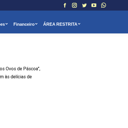
Facebook
Instagram
Twitter
YouTube
Whatsapp
ões
Financeiro
ÁREA RESTRITA
 aos Ovos de Páscoa”,
m às delícias de