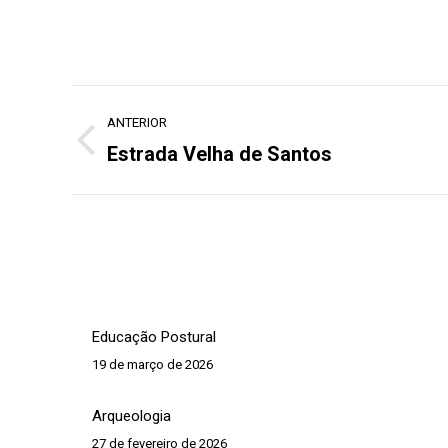
Navegação
ANTERIOR
de
Estrada Velha de Santos
Post
post:
anterior:
Educação Postural
19 de março de 2026
Arqueologia
27 de fevereiro de 2026