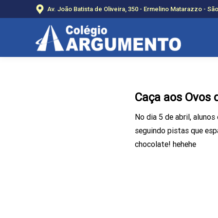
Av. João Batista de Oliveira, 350 - Ermelino Matarazzo - Sã
Caça aos Ovos 
No dia 5 de abril, aluno
seguindo pistas que esp
chocolate! hehehe