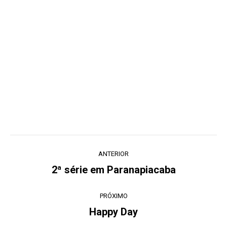
Navegação
ANTERIOR
de
2ª série em Paranapiacaba
Post
post:
anterior:
PRÓXIMO
Happy Day
Próximo
post: